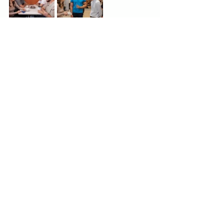
Odkaz mladým inžinierom 
Čo by si odkázal študentom, ktorí uvažujú o 
kariére v technológiách? 
Nepodceňujte štúdium cudzieho jazyka. 
Využite čas na škole na to, aby ste sa 
naučili byť dôslední. Vždy sa zaujímajte 
o koncový benefit – o to, kde a ako 
presne bude výsledok vášho úsilia 
meniť životy ľudí k lepšiemu. Bez toho je 
ťažké byť hrdý na svoju prácu. 
Kontakty pre médiá 
Inžinierske centrum Siemens Mobility 
Žilina
e-mail: 