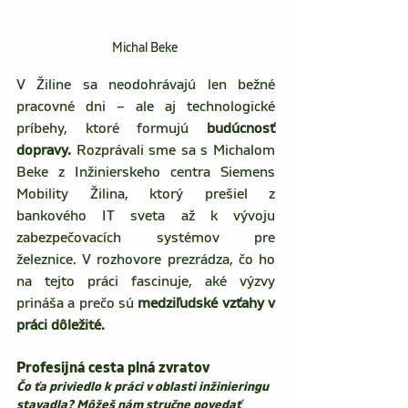
Michal Beke 
V Žiline sa neodohrávajú len bežné 
pracovné dni – ale aj technologické 
príbehy, ktoré formujú 
budúcnosť 
dopravy. 
Rozprávali sme sa s Michalom 
Beke z Inžinierskeho centra Siemens 
Mobility Žilina, ktorý prešiel z 
bankového IT sveta až k vývoju 
zabezpečovacích systémov pre 
železnice. V rozhovore prezrádza, čo ho 
na tejto práci fascinuje, aké výzvy 
prináša a prečo sú 
medziľudské vzťahy v 
práci dôležité.
Profesijná cesta plná zvratov
Čo ťa priviedlo k práci v oblasti inžinieringu 
stavadla? Môžeš nám stručne povedať 