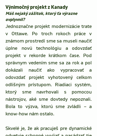
Výnimočný projekt z Kanady 
Máš nejaký zážitok, ktorý ťa výrazne 
ovplyvnil?
Jednoznačne projekt modernizácie trate 
v Ottawe. Po troch rokoch práce v 
známom prostredí sme sa museli naučiť 
úplne novú technológiu a odovzdať 
projekt v rekorde krátkom čase. Pod 
správnym vedením sme sa za rok a pol 
dokázali naučiť ako vypracovať a 
odovzdať projekt vyhotovený celkom 
odlišným prístupom. Riadiaci systém, 
ktorý sme navrhovali s pomocou 
nástrojov, aké sme dovtedy nepoznali. 
Bola to výzva, ktorú sme zvládli – a 
know-how nám ostalo.
Skvelé je, že ak pracuješ pre dynamické 
odvetvie schopné vyvíjať a nasádzať tie 