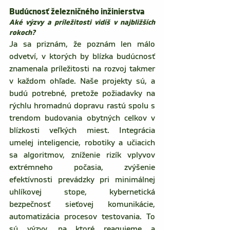
Budúcnosť železničného inžinierstva 
Aké výzvy a príležitosti vidíš v najbližších 
rokoch? 
Ja sa priznám, že poznám len málo 
odvetví, v ktorých by blízka budúcnosť 
znamenala príležitosti na rozvoj takmer 
v každom ohľade. Naše projekty sú, a 
budú potrebné, pretože požiadavky na 
rýchlu hromadnú dopravu rastú spolu s 
trendom budovania obytných celkov v 
blízkosti veľkých miest. Integrácia 
umelej inteligencie, robotiky a učiacich 
sa algoritmov, zníženie rizík vplyvov 
extrémneho počasia, zvýšenie 
efektívnosti prevádzky pri minimálnej 
uhlíkovej stope, kybernetická 
bezpečnosť sieťovej komunikácie, 
automatizácia procesov testovania. To 
sú výzvy, na ktoré reagujeme a 