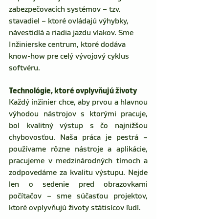
zabezpečovacích systémov – tzv. 
stavadiel – ktoré ovládajú výhybky, 
návestidlá a riadia jazdu vlakov. Sme 
Inžinierske centrum, ktoré dodáva 
know-how pre celý vývojový cyklus 
softvéru.
Technológie, ktoré ovplyvňujú životy 
Každý inžinier chce, aby prvou a hlavnou 
výhodou nástrojov s ktorými pracuje, 
bol kvalitný výstup s čo najnižšou 
chybovosťou. Naša práca je pestrá – 
používame rôzne nástroje a aplikácie, 
pracujeme v medzinárodných tímoch a 
zodpovedáme za kvalitu výstupu. Nejde 
len o sedenie pred obrazovkami 
počítačov – sme súčasťou projektov, 
ktoré ovplyvňujú životy státisícov ľudí.