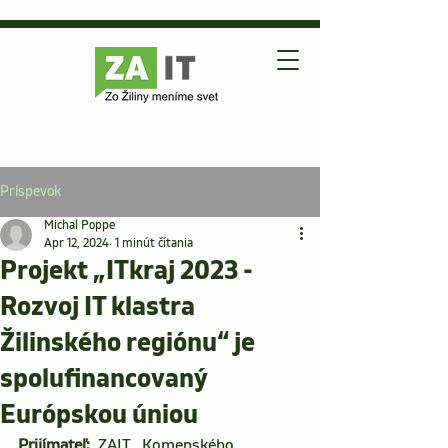
Príspevok
Michal Poppe
Apr 12, 2024
1 minút čítania
Projekt „ITkraj 2023 -
Rozvoj IT klastra
Žilinského regiónu“ je
spolufinancovaný
Európskou úniou
Prijímateľ: 
 ZAIT,  Komenského 