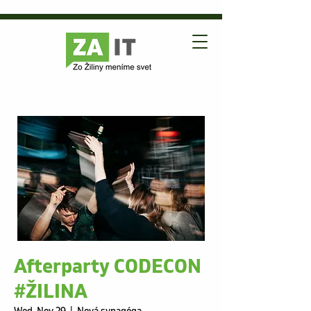
Afterparty CODECON
#ŽILINA