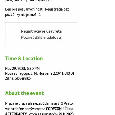
Wed, Nov 29
  |  
Nová synagóga
Len pre pozvaných hostí. Registrácia bez
pozvánky nie je možná.
Registrácia je uzavretá
Pozrieť ďalšie udalosti
Time & Location
Nov 29, 2023, 6:30 PM
Nová synagóga, J. M. Hurbana 220/11, 010 01
Žilina, Slovensko
About the event
Práca je práca ale nezabúdame aj žiť! Preto 
vás srdečne pozývame na 
CODECON 
#Žilina
AFTERPARTY
, ktorá sa uskutoční 
29.11.2023 