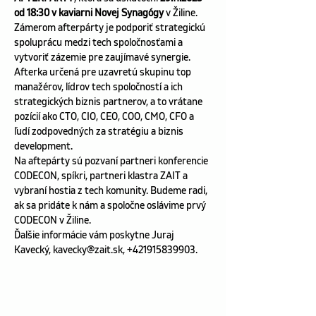
od 18:30 v kaviarni Novej Synagógy
 v Žiline.
Zámerom afterpárty je podporiť strategickú 
spoluprácu medzi tech spoločnosťami a 
vytvoriť zázemie pre zaujímavé synergie. 
Afterka určená pre uzavretú skupinu top 
manažérov, lídrov tech spoločností a ich 
strategických biznis partnerov, a to vrátane 
pozícií ako CTO, CIO, CEO, COO, CMO, CFO a 
ľudí zodpovedných za stratégiu a biznis 
development.
Na aftepárty sú pozvaní partneri konferencie 
CODECON, spíkri, partneri klastra ZAIT a 
vybraní hostia z tech komunity. Budeme radi, 
ak sa pridáte k nám a spoločne oslávime prvý 
CODECON v Žiline.
Ďalšie informácie vám poskytne Juraj 
Kavecký, kavecky@zait.sk, +421915839903.