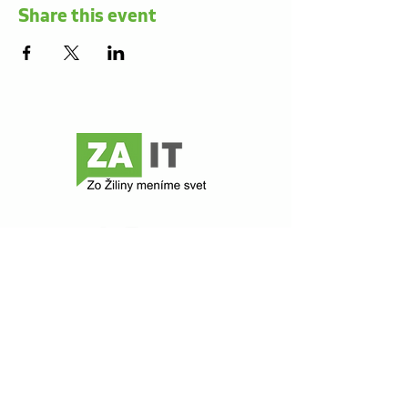
Share this event
Contact
Z@ict
Comenského 48
010 01 Žilina
zait@zait.sk