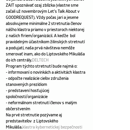
ZAIT spoznávať ozaj zblízka (vlastne sme 
začali už novembrovým Let's Talk About v 
GOODREQUEST). Vždy počas jari a jesene 
absolvujeme minimálne 2 stretnutia členov 
nášho klastra priamo v priestoroch niektorej 
z našich firiem/organizácií. A keďže 
 bol 
pravidelným účastníkom žilinských stretnutí 
a podujatí, naša prvá návšteva nemôže 
smerovať inam, ako do Liptovského Mikuláša 
do ich centrály.
DELTECH
Program týchto stretnutí bude najmä o:
- informovaní o novinkách a aktivitách klastra
- odpočte realizácie cieľov združenia 
stanovených prezídiom
- predstavení hosťujúcej 
spoločnosti/organizácie
- neformálnom stretnutí členov s malým 
občerstvením
Na prvé stretnutie pozývame aj 
predstaviteľov 
 z Liptovského 
Mikuláša.
klastra kybernetickej bezpečnosti