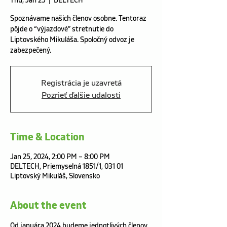
Thu, Jan 25
  |  
DELTECH
Spoznávame našich členov osobne. Tentoraz
pôjde o “výjazdové” stretnutie do
Liptovského Mikuláša. Spoločný odvoz je
zabezpečený.
Registrácia je uzavretá
Pozrieť ďalšie udalosti
Time & Location
Jan 25, 2024, 2:00 PM – 8:00 PM
DELTECH, Priemyselná 1851/1, 031 01
Liptovský Mikuláš, Slovensko
About the event
Od januára 2024 budeme jednotlivých členov 