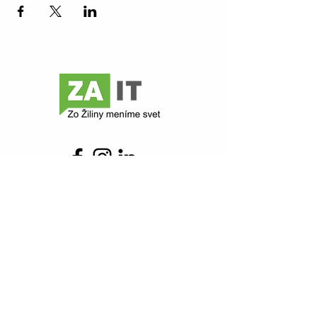
Contact
Z@ict
Comenského 48
010 01 Žilina
zait@zait.sk