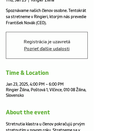
Thu, Jan 23
  |  
Ringier Žilina
Spoznávame našich členov osobne. Tentokrát
sa stretneme v Ringieri, ktorým nás prevedie
František Novák (CEO).
Registrácia je uzavretá
Pozrieť ďalšie udalosti
Time & Location
Jan 23, 2025, 4:00 PM – 6:00 PM
Ringier Žilina, Poštová 1, Vlčince, 010 08 Žilina,
Slovensko
About the event
Stretnutia klastra u členov pokračujú prvým 
stretnutím v novom roku. Stretneme sa v 