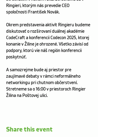
Ringieri, ktorým nás prevedie CEO 
spoločnosti František Novák.
Okrem predstavenia aktivít Ringieru budeme 
diskutovať o rozširovaní duálnej akadémie 
CodeCraft a konferencii Codecon 2025, ktorej 
konanie v Žiline je ohrozené. Všetko závisí od 
podpory, ktorú vie náš región konferencii 
poskytnúť.
A samozrejme bude aj priestor pre 
zaujímavé debaty v rámci neformálneho 
networkingu pri chutnom občerstvení. 
Stretneme sa o 16:00 v priestoroch Ringier 
Žilina na Poštovej ulici.
Share this event