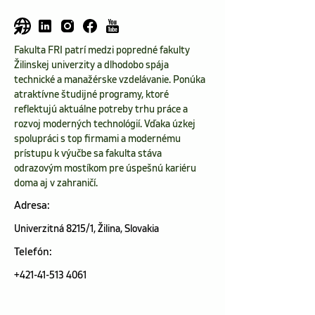
Fakulta FRI patrí medzi popredné fakulty 
Žilinskej univerzity a dlhodobo spája 
technické a manažérske vzdelávanie. Ponúka 
atraktívne študijné programy, ktoré 
reflektujú aktuálne potreby trhu práce a 
rozvoj moderných technológií. Vďaka úzkej 
spolupráci s top firmami a modernému 
prístupu k výučbe sa fakulta stáva 
odrazovým mostíkom pre úspešnú kariéru 
doma aj v zahraničí.
Adresa:
Univerzitná 8215/1, Žilina, Slovakia
Telefón:
+421-41-513 4061