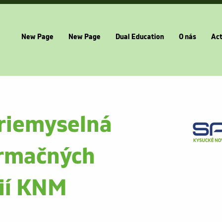
New Page
New Page
Dual Education
O nás
Act
riemyselná
ormačných
ií KNM