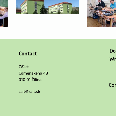
Do
Contact
Wr
Z@ict
Comenského 48
010 01 Žilina
Con
zait@zait.sk