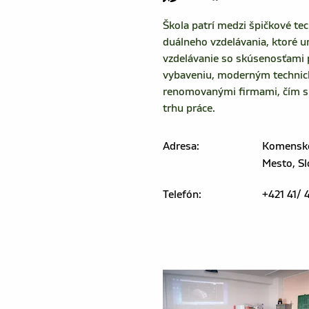
Škola patrí medzi špičkové te
duálneho vzdelávania, ktoré 
vzdelávanie so skúsenosťami p
vybaveniu, moderným technický
renomovanými firmami, čím si
trhu práce.
Adresa:
Komenské
Mesto, Sl
Telefón:
+421 41/ 