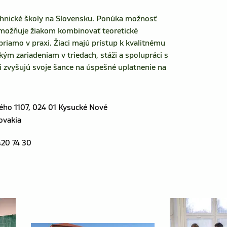
chnické školy na Slovensku. Ponúka možnosť 
umožňuje žiakom kombinovať teoretické 
riamo v praxi. Žiaci majú prístup k kvalitnému 
m zariadeniam v triedach, stáži a spolupráci s 
 zvyšujú svoje šance na úspešné uplatnenie na 
ho 1107, 024 01 Kysucké Nové
ovakia
420 74 30