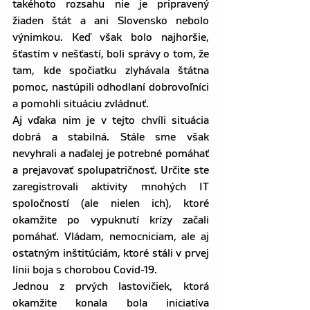
takéhoto rozsahu nie je pripravený 
žiaden štát a ani Slovensko nebolo 
výnimkou. Keď však bolo najhoršie, 
šťastím v nešťastí, boli správy o tom, že 
tam, kde spočiatku zlyhávala štátna 
pomoc, nastúpili odhodlaní dobrovoľníci 
a pomohli situáciu zvládnuť.
Aj vďaka nim je v tejto chvíli situácia 
dobrá a stabilná. Stále sme však 
nevyhrali a naďalej je potrebné pomáhať 
a prejavovať spolupatričnosť. Určite ste 
zaregistrovali aktivity mnohých IT 
spoločností (ale nielen ich), ktoré 
okamžite po vypuknutí krízy začali 
pomáhať. Vládam, nemocniciam, ale aj 
ostatným inštitúciám, ktoré stáli v prvej 
línii boja s chorobou Covid-19.
Jednou z prvých lastovičiek, ktorá 
okamžite konala bola iniciatíva