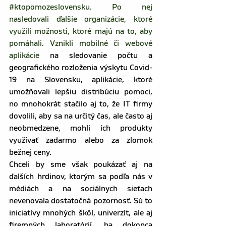
#ktopomozeslovensku
.
 Po nej 
nasledovali ďalšie organizácie, ktoré 
využili možnosti, ktoré majú na to, aby 
pomáhali. Vznikli 
mobilné či webové 
aplikácie
na sledovanie počtu a 
geografického rozloženia výskytu Covid-
19 na Slovensku, aplikácie, ktoré 
umožňovali lepšiu distribúciu pomoci, 
no mnohokrát stačilo aj to, že IT firmy 
dovolili, aby sa na určitý čas, ale často aj 
neobmedzene, mohli ich produkty 
využívať zadarmo alebo za zlomok 
bežnej ceny.
Chceli by sme však poukázať aj na 
ďalších hrdinov, ktorým sa podľa nás v 
médiách a na sociálnych sieťach 
nevenovala dostatočná pozornosť. Sú to 
iniciatívy mnohých škôl, univerzít, ale aj 
firemných laboratórií, ba dokonca 