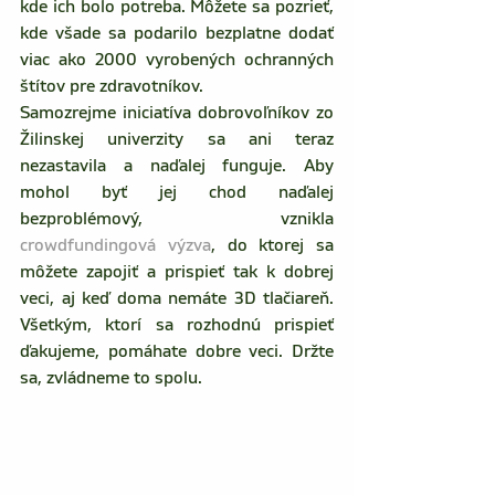
kde ich bolo potreba. Môžete sa pozrieť, 
kde všade sa podarilo bezplatne dodať 
viac ako 2000 vyrobených ochranných 
štítov pre zdravotníkov.
Samozrejme iniciatíva dobrovoľníkov zo 
Žilinskej univerzity sa ani teraz 
nezastavila a naďalej funguje. Aby 
mohol byť jej chod naďalej 
bezproblémový, vznikla 
crowdfundingová výzva
, do ktorej sa 
môžete zapojiť a prispieť tak k dobrej 
veci, aj keď doma nemáte 3D tlačiareň. 
Všetkým, ktorí sa rozhodnú prispieť 
ďakujeme, pomáhate dobre veci. Držte 
sa, zvládneme to spolu.