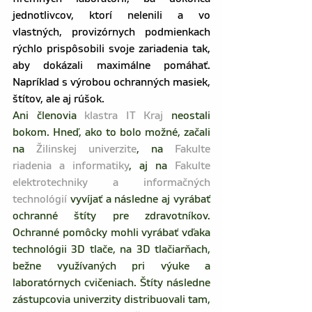
jednotlivcov, ktorí nelenili a vo 
vlastných, provizórnych podmienkach 
rýchlo prispôsobili svoje zariadenia tak, 
aby dokázali maximálne pomáhať. 
Napríklad s výrobou ochranných masiek, 
štítov, ale aj rúšok.
Ani členovia 
klastra IT Kraj
 neostali 
bokom. Hneď, ako to bolo možné, začali 
na 
Žilinskej univerzite
, na 
Fakulte 
riadenia a informatiky
, aj na 
Fakulte 
elektrotechniky a informačných 
technológií 
vyvíjať a následne aj vyrábať 
ochranné štíty pre zdravotníkov. 
Ochranné pomôcky mohli vyrábať vďaka 
technológii 3D tlače, na 3D tlačiarňach, 
bežne využívaných pri výuke a 
laboratórnych cvičeniach. Štíty následne 
zástupcovia univerzity distribuovali tam, 