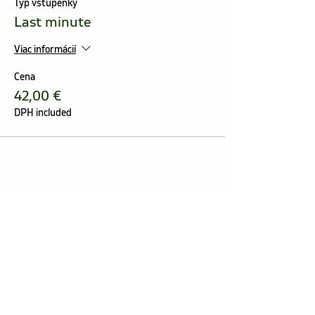
Typ vstupenky
Last minute
Viac informácií
Cena
42,00 €
DPH included
Zdieľajte toto podujatie