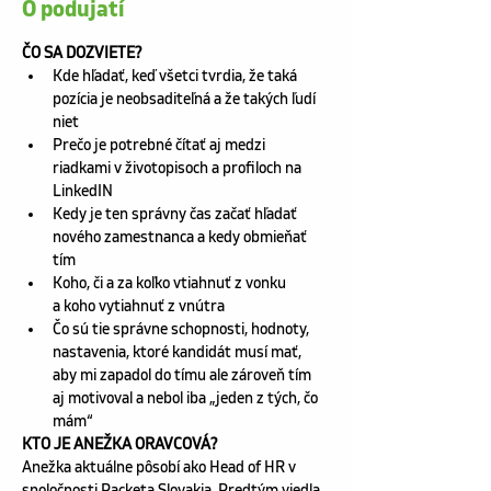
O podujatí
ČO SA DOZVIETE?
Kde hľadať, keď všetci tvrdia, že taká 
pozícia je neobsaditeľná a že takých ľudí 
niet
Prečo je potrebné čítať aj medzi 
riadkami v životopisoch a profiloch na 
LinkedIN
Kedy je ten správny čas začať hľadať 
nového zamestnanca a kedy obmieňať 
tím
Koho, či a za koľko vtiahnuť z vonku 
a koho vytiahnuť z vnútra
Čo sú tie správne schopnosti, hodnoty, 
nastavenia, ktoré kandidát musí mať, 
aby mi zapadol do tímu ale zároveň tím 
aj motivoval a nebol iba „jeden z tých, čo 
mám“
KTO JE ANEŽKA ORAVCOVÁ?
Anežka aktuálne pôsobí ako Head of HR v 
spoločnosti Packeta Slovakia. Predtým viedla 