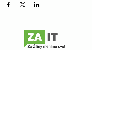
Kontakt
ZAIT
Komenského 48
010 01 Žilina
zait@zait.sk