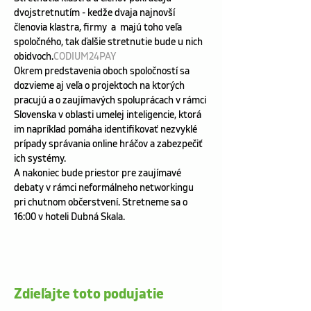
dvojstretnutím - kedže dvaja najnovší 
členovia klastra, firmy 
 a 
 majú toho veľa 
spoločného, tak ďalšie stretnutie bude u nich 
obidvoch.
CODIUM
24PAY
Okrem predstavenia oboch spoločností sa 
dozvieme aj veľa o projektoch na ktorých 
pracujú a o zaujímavých spoluprácach v rámci 
Slovenska v oblasti umelej inteligencie, ktorá 
im napríklad pomáha identifikovať nezvyklé 
prípady správania online hráčov a zabezpečiť 
ich systémy. 
A nakoniec bude priestor pre zaujímavé 
debaty v rámci neformálneho networkingu 
pri chutnom občerstvení. Stretneme sa o 
16:00 v hoteli Dubná Skala.
Zdieľajte toto podujatie