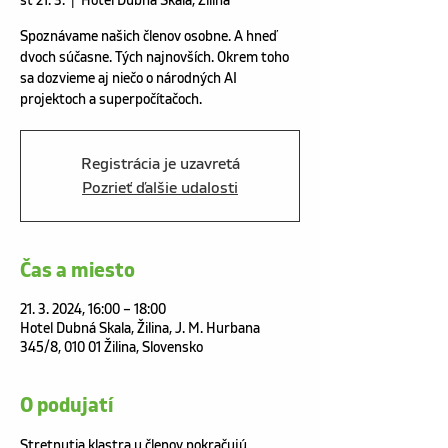
št 21. 3.
  |  
Hotel Dubná Skala, Žilina
Spoznávame našich členov osobne. A hneď
dvoch súčasne. Tých najnovších. Okrem toho
sa dozvieme aj niečo o národných AI
projektoch a superpočítačoch.
Registrácia je uzavretá
Pozrieť ďalšie udalosti
Čas a miesto
21. 3. 2024, 16:00 – 18:00
Hotel Dubná Skala, Žilina, J. M. Hurbana
345/8, 010 01 Žilina, Slovensko
O podujatí
Stretnutia klastra u členov pokračujú 