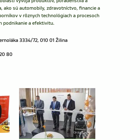
 oblasti vývoja produktov, poradenstva a 
a, ako sú automobily, zdravotníctvo, financie a 
borníkov v rôznych technológiach a procesoch 
 podnikanie a efektivitu.
rnoláka 3334/72, 010 01 Žilina
20 80