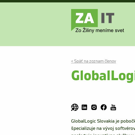
< Späť na zoznam členov
GlobalLog
GlobalLogic Slovakia je pobočk
špecializuje na vývoj softvéro