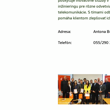
poskytuje inovatívne služby v
inžinieringu pre rôzne odvetvi
telekomunikácie. S tímami od
pomáha klientom zlepšovať ich
Adresa:
Antona Be
Telefón:
055/290 