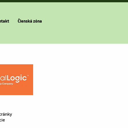
ntakt
Členská zóna
tránky
cie