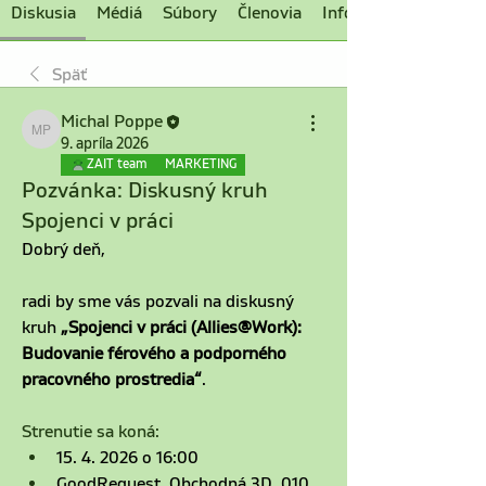
Diskusia
Médiá
Súbory
Členovia
Informácie
Späť
Michal Poppe
Michal Poppe
9. apríla 2026
ZAIT team
MARKETING
Pozvánka: Diskusný kruh
Spojenci v práci
Dobrý deň,
radi by sme vás pozvali na diskusný 
kruh 
„Spojenci v práci (Allies@Work): 
Budovanie férového a podporného 
pracovného prostredia“
.
Strenutie sa koná:
15. 4. 2026 o 16:00 
GoodRequest, Obchodná 3D, 010 