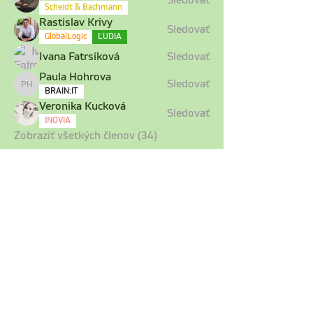
Sledovať
Scheidt & Bachmann
Rastislav Krivy
Sledovať
GlobalLogic
ĽUDIA
Ivana Fatrsíková
Sledovať
Paula Hohrova
Sledovať
Paula Hohrova
BRAIN:IT
Veronika Kucková
Sledovať
INOVIA
Zobraziť všetkých členov (34)