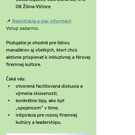
08 Žilina-Vlčince 
📌 
Registrácia a viac informácií
Vstup zadarmo.
Podujatie je vhodné pre lídrov, 
manažérov aj všetkých, ktorí chcú 
aktívne prispievať k inkluzívnej a férovej 
firemnej kultúre.
Čaká vás:
otvorená facilitovaná diskusia a 
výmena skúseností,
konkrétne tipy, ako byť 
„spojencom“ v tíme,
inšpirácia pre rozvoj firemnej 
kultúry a leadershipu.