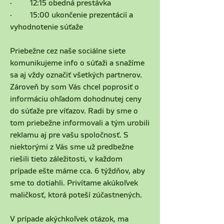
·         12:15 obedná prestávka
·         15:00 ukončenie prezentácií a 
vyhodnotenie súťaže
Priebežne cez naše sociálne siete 
komunikujeme info o súťaži a snažíme 
sa aj vždy označiť všetkých partnerov. 
Zároveň by som Vás chcel poprosiť o 
informáciu ohľadom dohodnutej ceny 
do súťaže pre víťazov. Radi by sme o 
tom priebežne informovali a tým urobili 
reklamu aj pre vašu spoločnosť. S 
niektorými z Vás sme už predbežne 
riešili tieto záležitosti, v každom 
prípade ešte máme cca. 6 týždňov, aby 
sme to dotiahli. Privítame akúkoľvek 
maličkosť, ktorá poteší zúčastnených.
V prípade akýchkoľvek otázok, ma 