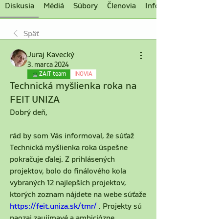
Diskusia
Médiá
Súbory
Členovia
Informácie
Späť
Juraj Kavecký
3. marca 2024
ZAIT team
INOVIA
Technická myšlienka roka na
FEIT UNIZA
Dobrý deň,
rád by som Vás informoval, že súťaž 
Technická myšlienka roka úspešne 
pokračuje ďalej. Z prihlásených 
projektov, bolo do finálového kola 
vybraných 12 najlepších projektov, 
ktorých zoznam nájdete na webe súťaže 
https://feit.uniza.sk/tmr/
 . Projekty sú 
naozaj zaujímavé a ambiciózne.