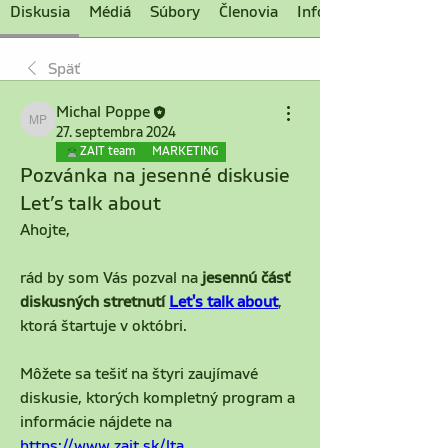
Diskusia
Médiá
Súbory
Členovia
Informácie
Späť
Michal Poppe
Michal Poppe
27. septembra 2024
ZAIT team
MARKETING
Pozvánka na jesenné diskusie
Let’s talk about
Ahojte,
rád by som Vás pozval na 
jesennú čásť 
diskusných stretnutí 
Let's talk about
, 
ktorá štartuje v októbri.
Môžete sa tešiť na štyri zaujímavé 
diskusie, ktorých kompletný program a 
informácie nájdete na 
https://www.zait.sk/lta