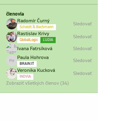
členovia
Radomír Čurný
Sledovať
Scheidt & Bachmann
Rastislav Krivy
Sledovať
GlobalLogic
ĽUDIA
Ivana Fatrsíková
Sledovať
Paula Hohrova
Sledovať
Paula Hohrova
BRAIN:IT
Veronika Kucková
Sledovať
INOVIA
Zobraziť všetkých členov (34)